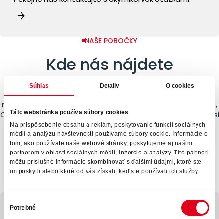
NAŠE POBOČKY
Kde nás nájdete
Súhlas
Detaily
O cookies
Čoraz bližšie k vám, tímy Synergie vás radi privítajú
na Slovensku v Bratislave, Košiciach a v Česku v Brne, Prahe,
Táto webstránka používa súbory cookies
Chebe a Ostrave. Neváhajte nás kontaktovať a dohodnúť si
s nami schôdzku, aby sme sa bližšie spoznali!
Na prispôsobenie obsahu a reklám, poskytovanie funkcií sociálnych
médií a analýzu návštevnosti používame súbory cookie. Informácie o
tom, ako používate naše webové stránky, poskytujeme aj našim
partnerom v oblasti sociálnych médií, inzercie a analýzy. Títo partneri
Slovensko
Česko
môžu príslušné informácie skombinovať s ďalšími údajmi, ktoré ste
im poskytli alebo ktoré od vás získali, keď ste používali ich služby.
Výber
Potrebné
súhlasu
Bratislava