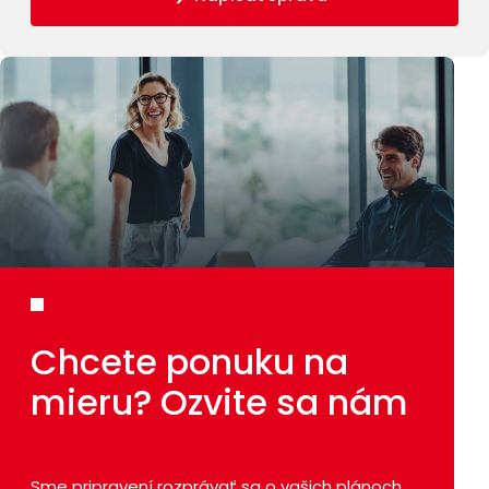
Chcete ponuku
na
mieru?
Ozvite sa nám
Sme pripravení rozprávať sa o vašich plánoch.