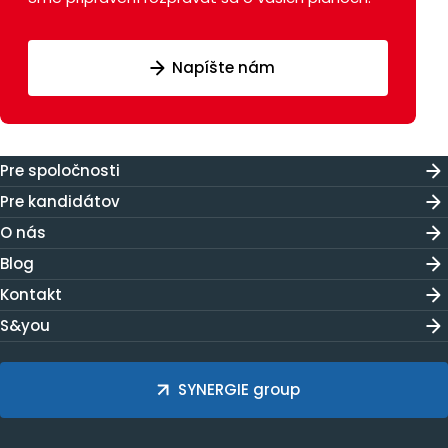
Napíšte nám
Pre spoločnosti
Pre kandidátov
O nás
Blog
Kontakt
S&you
SYNERGIE group