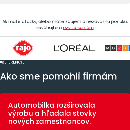
Ak máte otázky, alebo máte záujem o nezáväznú ponuku,
neváhajte a
ozvite sa nám
.
REFERENCIE
Ako sme pomohli firmám
Automobilka rozširovala
výrobu a hľadala stovky
nových zamestnancov.