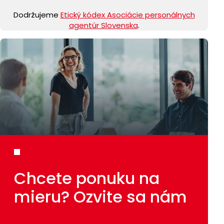
Dodržujeme
Etický kódex Asociácie personálnych
agentúr Slovenska
.
Chcete ponuku
na
mieru?
Ozvite sa nám