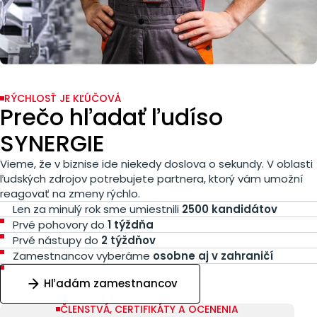
RÝCHLOSŤ JE KĽÚČOVÁ
Prečo hľadať ľudí
so
SYNERGIE
Vieme, že v biznise ide niekedy doslova o sekundy. V oblasti
ľudských zdrojov potrebujete partnera, ktorý vám umožní
reagovať na zmeny rýchlo.
Len za minulý rok sme umiestnili
2500 kandidátov
Prvé pohovory do
1 týždňa
Prvé nástupy do
2 týždňov
Zamestnancov vyberáme
osobne aj v zahraničí
Hľadám zamestnancov
ČLENSTVÁ, CERTIFIKÁTY A OCENENIA