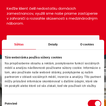
Keďže klient čelil nedostatku domácich
zamestnancov, využili sme naše priame zastúpenie
v zahraničí a rozsiahle skúsenosti s medzinárodným
náborom.
Prečítať viac
Súhlas
Detaily
O cookies
Táto webstránka používa súbory cookies
Prečítať viac
Na prispôsobenie obsahu a reklám, poskytovanie funkcií sociálnych
médií a analýzu návštevnosti používame súbory cookie. Informácie o
tom, ako používate naše webové stránky, poskytujeme aj našim
partnerom v oblasti sociálnych médií, inzercie a analýzy. Títo partneri
môžu príslušné informácie skombinovať s ďalšími údajmi, ktoré ste
im poskytli alebo ktoré od vás získali, keď ste používali ich služby.
Výber
Potrebné
súhlasu