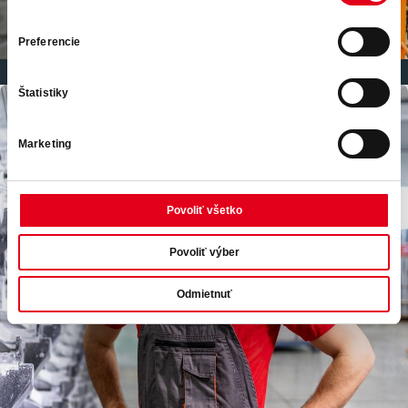
1
/
2
Preferencie
Štatistiky
Marketing
Povoliť všetko
Povoliť výber
Odmietnuť