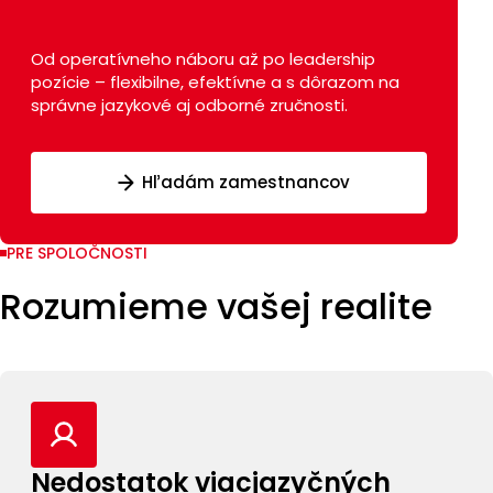
Od operatívneho náboru až po leadership
pozície – flexibilne, efektívne a s dôrazom na
správne jazykové aj odborné zručnosti.
Hľadám zamestnancov
PRE SPOLOČNOSTI
Rozumieme vašej realite
Nedostatok viacjazyčných