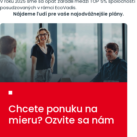
V roku 2025 sme sa opäť zaradili medzi TOP 5% spoločností
posudzovaných v rámci EcoVadis.
Nájdeme ľudí pre vaše najodvážnejšie plány.
Chcete ponuku
na
mieru?
Ozvite sa nám