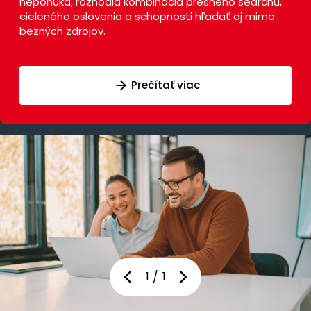
neponúka, rozhodla kombinácia presného searchu,
cieleného oslovenia a schopnosti hľadať aj mimo
bežných zdrojov.
Prečítať viac
1
/
1