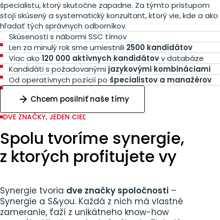
špecialistu, ktorý skutočne zapadne. Za týmto prístupom
stojí skúsený a systematický konzultant, ktorý vie, kde a ako
hľadať tých správnych odborníkov.
Skúsenosti s nábormi SSC tímov
Len za minulý rok sme umiestnili
2500 kandidátov
Viac ako
120 000 aktívnych kandidátov
v databáze
Kandidáti s požadovanými
jazykovými kombináciami
Od operatívnych pozícií po
špecialistov a manažérov
Chcem posilniť naše tímy
DVE ZNAČKY, JEDEN CIEĽ
Spolu tvoríme synergie,
z ktorých profitujete vy
Synergie tvoria
dve značky spoločnosti
–
Synergie a S&you. Každá z nich má vlastné
zameranie, ťaží z unikátneho know-how