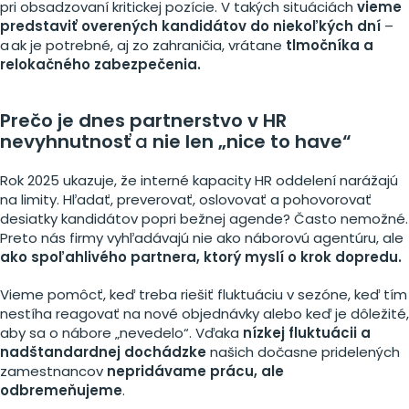
pri obsadzovaní kritickej pozície. V takých situáciách
vieme
predstaviť overených kandidátov do niekoľkých dní
–
a ak je potrebné, aj zo zahraničia, vrátane
tlmočníka a
relokačného zabezpečenia.
Prečo je dnes partnerstvo v HR
nevyhnutnosť
a
nie len „nice to have“
Rok 2025 ukazuje, že interné kapacity HR oddelení narážajú
na limity. Hľadať, preverovať, oslovovať a pohovorovať
desiatky kandidátov popri bežnej agende? Často nemožné.
Preto nás firmy vyhľadávajú nie ako náborovú agentúru, ale
ako spoľahlivého partnera, ktorý myslí o krok dopredu.
Vieme pomôcť, keď treba riešiť fluktuáciu v sezóne, keď tím
nestíha reagovať na nové objednávky alebo keď je dôležité,
aby sa o nábore „nevedelo“. Vďaka
nízkej fluktuácii a
nadštandardnej dochádzke
našich dočasne pridelených
zamestnancov
nepridávame prácu, ale
odbremeňujeme
.