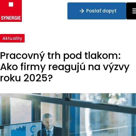
Poslať dopyt
Preskočiť na obsah
Aktuality
Pracovný trh pod tlakom:
Ako firmy reagujú na výzvy
roku 2025?