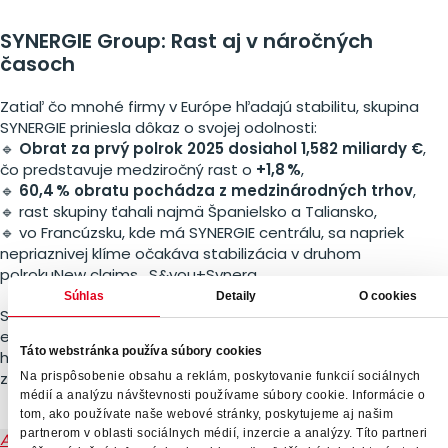
SYNERGIE Group: Rast aj v náročných
časoch
Zatiaľ čo mnohé firmy v Európe hľadajú stabilitu, skupina
SYNERGIE priniesla dôkaz o svojej odolnosti:
🔹
Obrat za prvý polrok 2025 dosiahol 1,582 miliardy €
,
čo predstavuje medziročný rast o
+1,8 %
,
🔹
60,4 % obratu pochádza z medzinárodných trhov
,
🔹 rast skupiny ťahali najmä Španielsko a Taliansko,
🔹 vo Francúzsku, kde má SYNERGIE centrálu, sa napriek
nepriaznivej klíme očakáva stabilizácia v druhom
polrokuNew claims_S&you+Synerg….
Súhlas
Detaily
O cookies
Skupina tak potvrdzuje, že dokáže rásť aj v čase
ekonomickej neistoty – vďaka pružnosti, lokálnemu know-
Táto webstránka používa súbory cookies
how a silnému zázemiu v oblasti dočasného
zamestnávania a recruitingu.
Na prispôsobenie obsahu a reklám, poskytovanie funkcií sociálnych
médií a analýzu návštevnosti používame súbory cookie. Informácie o
tom, ako používate naše webové stránky, poskytujeme aj našim
partnerom v oblasti sociálnych médií, inzercie a analýzy. Títo partneri
Ak vás zaujíma, ako sa vyvíja trh práce aj v širšom