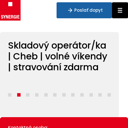
Poslať dopyt
Preskočiť na obsah
Skladový operátor/ka
| Cheb | volné víkendy
| stravování zdarma
Kontaktná osoba: