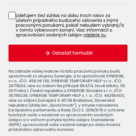
Udeľujem tiež súhlas na dobu troch rokov za
účelom prípadného budúceho oslovenia s inými
pracovnými ponukami, pokiaľ nebudem vybraný/á
v tomto výberovom konaní. Viac informácií o
spracovávaní osobných údajov
nájdete tu
.
Odoslať formulár
Na základe vašej reakcie na túto pracovnú ponuku budú
spoločnosti zo skupiny Synergie, a to spoločnosti SYNERGIE,
s.r.o., IČO: 458 08 139, SYNERGIE TEMPORARY HELP s.r.o., IČO:
26711834, obe so sídlom Na příkopě 854/14, Nové Město, 110
00 Praha 1, Česká republika a SYNERGIE Slovakia s.r.o., IČO:
35766239, SYNERGIE TEMPORARY HELP s. r. o., IČO: 48265403,
obe so sídlom Dunajská 4, 811 08 Bratislava, Slovenská
republika (ďalej len „Spoločnosti“), v zmysle nariadenia
Európskeho parlamentu a Rady (EU) č. 2016/679 o ochrane
fyzických osôb v súvislosti so spracovaním osobných
údajov a o voľnom pohybe týchto údajov (nariadenie
GDPR), spracovávať vaše osobné údaje po dobu trvania
príslušného výberového konania.