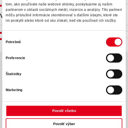
Vhodné pro absolventy
tom, ako používate naše webové stránky, poskytujeme aj našim
partnerom v oblasti sociálnych médií, inzercie a analýzy. Títo partneri
Vzdelanie
môžu príslušné informácie skombinovať s ďalšími údajmi, ktoré ste
im poskytli alebo ktoré od vás získali, keď ste používali ich služby.
Základné vzdelanie
Stredoškolské bez maturity
Výber
Potrebné
súhlasu
Preferencie
Mám záujem o pozíciu
Štatistiky
"
Vaše meno
*
" označuje povinné polia
*
Marketing
Povoliť všetko
Priezvisko
*
Povoliť výber