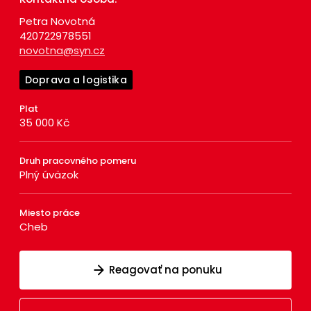
Petra Novotná
420722978551
novotna@syn.cz
Doprava a logistika
Plat
35 000 Kč
Druh pracovného pomeru
Plný úväzok
Miesto práce
Cheb
Reagovať na ponuku