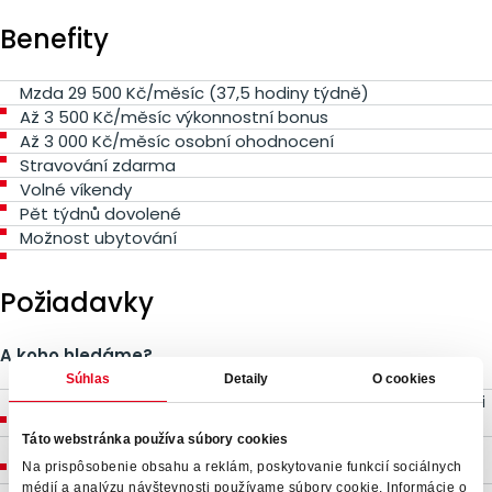
Benefity
Mzda 29 500 Kč/měsíc (37,5 hodiny týdně)
Až 3 500 Kč/měsíc výkonnostní bonus
Až 3 000 Kč/měsíc osobní ohodnocení
Stravování zdarma
Volné víkendy
Pět týdnů dovolené
Možnost ubytování
Požiadavky
A koho hledáme?
Súhlas
Detaily
O cookies
Spolehlivé kolegy, kteří se nebojí práce na směny (muže i
ženy)
Táto webstránka používa súbory cookies
Praxe ze skladu je fajn, ale rádi zaučíme i šikovného
Na prispôsobenie obsahu a reklám, poskytovanie funkcií sociálnych
nováčka
médií a analýzu návštevnosti používame súbory cookie. Informácie o