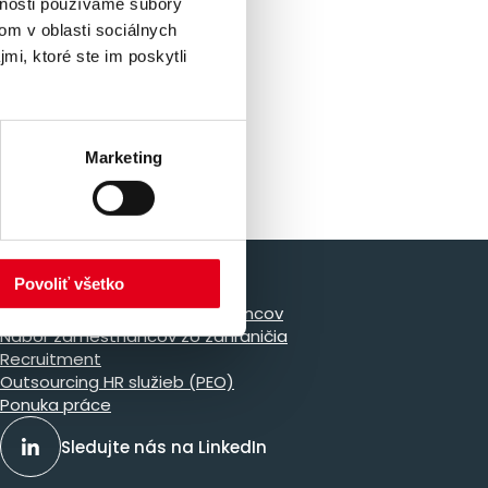
vnosti používame súbory
om v oblasti sociálnych
mi, ktoré ste im poskytli
Marketing
Naše služby
Povoliť všetko
Dočasné pridelenie zamestnancov
Nábor zamestnancov zo zahraničia
Recruitment
Outsourcing HR služieb (PEO)
Ponuka práce
Sledujte nás na LinkedIn