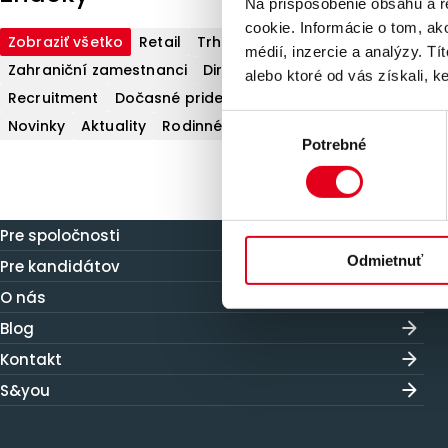
Na prispôsobenie obsahu a r
cookie. Informácie o tom, ak
Zobraziť všetko
Retail
Trh práce
médií, inzercie a analýzy. Tí
Zahraniční zamestnanci
Direct Search
S&you
alebo ktoré od vás získali, ke
Recruitment
Dočasné pridelenie
Prípadová štúdia
Výber
Novinky
Aktuality
Rodinné firmy
Potrebné
súhlasu
Pre spoločnosti
Odmietnuť
Pre kandidátov
O nás
Blog
Kontakt
S&you