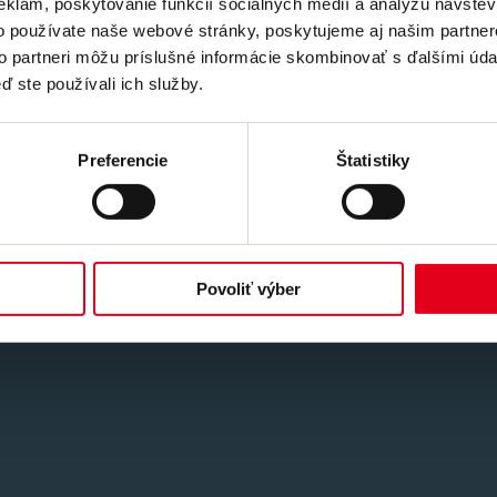
eklám, poskytovanie funkcií sociálnych médií a analýzu návšte
o používate naše webové stránky, poskytujeme aj našim partner
to partneri môžu príslušné informácie skombinovať s ďalšími údaj
ď ste používali ich služby.
Preferencie
Štatistiky
Povoliť výber