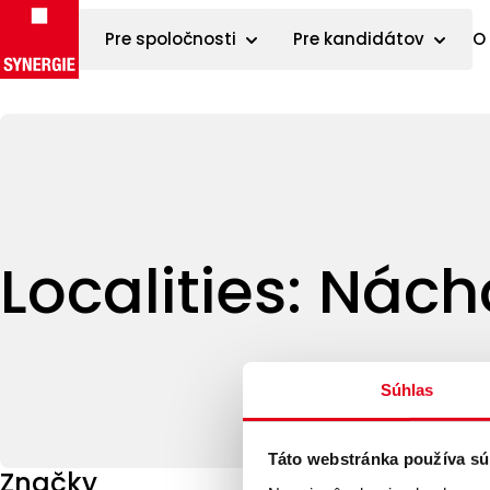
Pre spoločnosti
Pre kandidátov
O
Preskočiť na obsah
Localities:
Nách
Súhlas
Táto webstránka používa sú
Značky