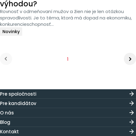
výhodou?
Rovnosť v odmeňovaní mužov a žien nie je len otázkou
spravodlivosti. Je to téma, ktorá má dopad na ekonomiku,
konkurencieschopnosť...
Novinky
You're on page
1
Next p
us page
Pre spoločnosti
Pre kandidátov
O nás
Blog
Kontakt