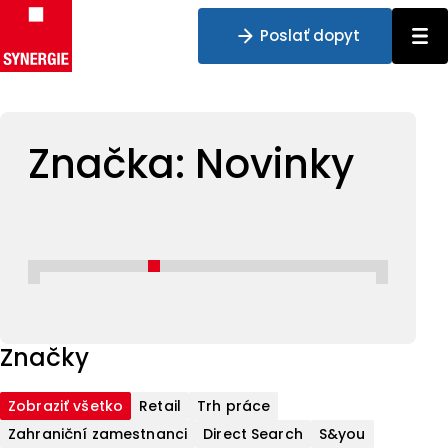
Poslať dopyt
Preskočiť na obsah
Značka:
Novinky
Značky
Zobraziť všetko
Retail
Trh práce
Zahraniční zamestnanci
Direct Search
S&you