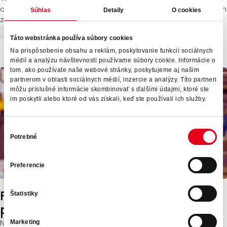
obdobím. Firmy dnes čelia nielen nedostatku kvalifikovaných
Súhlas
Detaily
O cookies
zamestnancov, ale aj častým legislatívnym zmenám...
Recruitment
Novinky
Zahraniční zamestnanci
Táto webstránka používa súbory cookies
Na prispôsobenie obsahu a reklám, poskytovanie funkcií sociálnych
médií a analýzu návštevnosti používame súbory cookie. Informácie o
tom, ako používate naše webové stránky, poskytujeme aj našim
partnerom v oblasti sociálnych médií, inzercie a analýzy. Títo partneri
môžu príslušné informácie skombinovať s ďalšími údajmi, ktoré ste
im poskytli alebo ktoré od vás získali, keď ste používali ich služby.
Výber
Potrebné
súhlasu
Preferencie
Firmy prezradili: Toto je 10 dôvodov,
Štatistiky
prečo chcú Synergie
Nábor je dnes jednou z najväčších skúšok odolnosti firiem.
Marketing