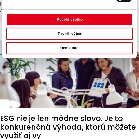
Nie preto, že by HR oddelenia nevedeli robiť svoju prácu.
Ale...
Novinky
Zahraniční zamestnanci
Povoliť všetko
Povoliť výber
Odmietnuť
ESG nie je len módne slovo. Je to
konkurenčná výhoda, ktorú môžete
využiť aj vy