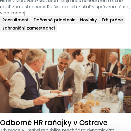
Firmy v Moravsko-sliezskom kraji dnes neriešia len to, kde
nájsť zamestnancov. Riešia, ako ich získať v správnom čase,
v potrebnej...
Recruitment
Dočasné pridelenie
Novinky
Trh práce
Zahraniční zamestnanci
Odborné HR raňajky v Ostrave
Trh práce v Českej republike prechádza dynamickým