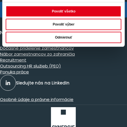
SYNERGIE group
Povoliť všetko
Povoliť výber
Naše služby
Odmietnuť
Dočasné pridelenie zamestnancov
Nábor zamestnancov zo zahraničia
Recruitment
Outsourcing HR služieb (PEO)
Ponuka práce
Sledujte nás na LinkedIn
Osobné údaje a právne informácie