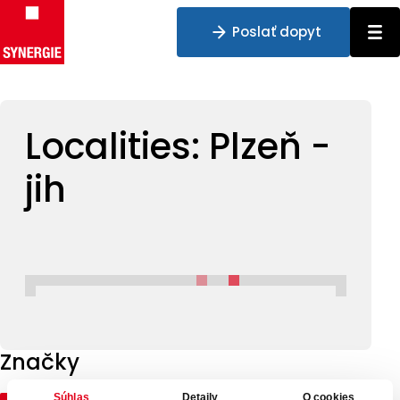
Poslať dopyt
Preskočiť na obsah
Localities:
Plzeň -
jih
Značky
Súhlas
Detaily
O cookies