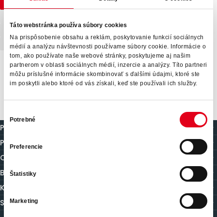
Zobraziť všetko
Prípadová štúdia
Novinky
Aktuality
Rodinné firmy
Retail
Trh práce
Táto webstránka používa súbory cookies
Zahraniční zamestnanci
Direct Search
S&you
Na prispôsobenie obsahu a reklám, poskytovanie funkcií sociálnych
Recruitment
Dočasné pridelenie
médií a analýzu návštevnosti používame súbory cookie. Informácie o
tom, ako používate naše webové stránky, poskytujeme aj našim
partnerom v oblasti sociálnych médií, inzercie a analýzy. Títo partneri
môžu príslušné informácie skombinovať s ďalšími údajmi, ktoré ste
im poskytli alebo ktoré od vás získali, keď ste používali ich služby.
Výber
Potrebné
súhlasu
Pre spoločnosti
Pre kandidátov
Preferencie
O nás
Blog
Štatistiky
Kontakt
S&you
Marketing