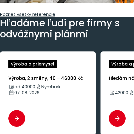
Pozrieť všetky referencie
Hľadáme ľudí pre firmy
s
odvážnymi plánmi
Výroba a priemysel
Výroba a 
Výroba, 2 směny, 40 – 46000 Kč
Hledám nás
od 40000
Nymburk
07. 08. 2026
42000