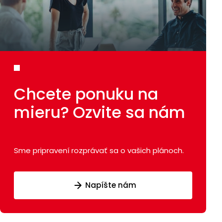
Chcete ponuku
na
mieru?
Ozvite sa nám
Sme pripravení rozprávať sa o vašich plánoch.
Napíšte nám