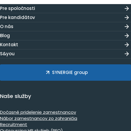
Pre spoločnosti
Pre kandidátov
O nás
Blog
Kontakt
S&you
SYNERGIE group
Naše služby
Dočasné pridelenie zamestnancov
Nábor zamestnancov zo zahraničia
Recruitment
Outsourcing HR služieb (PEO)