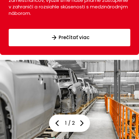
zamestnancov, využili sme naše priame zastúpenie
v zahraničí a rozsiahle skúsenosti s medzinárodným
náborom.
Prečítať viac
Prečítať viac
1
/
2