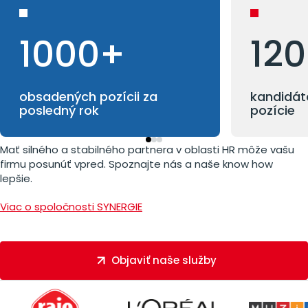
1000+
12
obsadených pozícii za
kandidát
posledný rok
pozície
Mať silného a stabilného partnera v oblasti HR môže vašu
firmu posunúť vpred. Spoznajte nás a naše know how
lepšie.
Viac o spoločnosti SYNERGIE
Objaviť naše služby