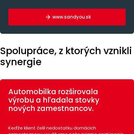
www.sandyou.sk
REFERENCIE
Spolupráce, z ktorých vznikli
synergie
Automobilka rozširovala
výrobu a hľadala stovky
nových zamestnancov.
Keďže klient čelil nedostatku domácich