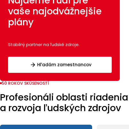
Nájdeme ľudí pre
vaše najodvážnejšie
plány
Stabilný partner na ľudské zdroje.
Hľadám zamestnancov
50 ROKOV SKÚSENOSTÍ
Profesionáli oblasti riadenia
a rozvoja ľudských zdrojov