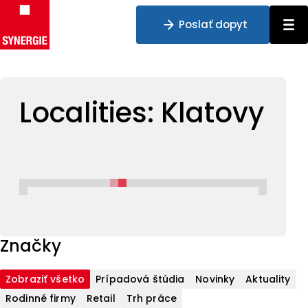
Poslať dopyt
Preskočiť na obsah
Localities:
Klatovy
Značky
Zobraziť všetko
Prípadová štúdia
Novinky
Aktuality
Rodinné firmy
Retail
Trh práce