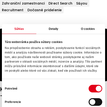
Zahraniční zamestnanci
Direct Search
S&you
Recruitment
Dočasné pridelenie
Súhlas
Detaily
O cookies
Táto webstránka používa súbory cookies
Na prispôsobenie obsahu a reklám, poskytovanie funkcií sociálnych
médií a analýzu návštevnosti používame súbory cookie. Informácie o
tom, ako používate naše webové stránky, poskytujeme aj našim
partnerom v oblasti sociálnych médií, inzercie a analýzy. Títo partneri
môžu príslušné informácie skombinovať s ďalšími údajmi, ktoré ste
im poskytli alebo ktoré od vás získali, keď ste používali ich služby.
Výber
KOORDINÁTOR SERVISNÍCH ZAKÁZEK
Potrebné
súhlasu
– AUTOSERVIS
Preferencie