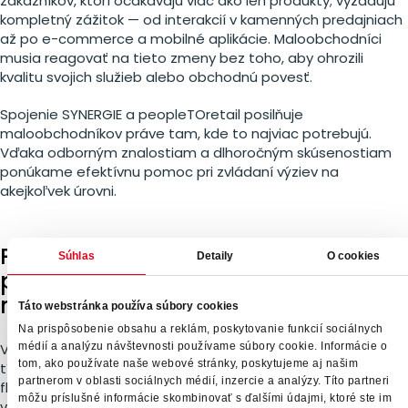
zákazníkov, ktorí očakávajú viac ako len produkty; vyžadujú
kompletný zážitok — od interakcií v kamenných predajniach
až po e-commerce a mobilné aplikácie. Maloobchodníci
musia reagovať na tieto zmeny bez toho, aby ohrozili
kvalitu svojich služieb alebo obchodnú povesť.
Spojenie SYNERGIE a peopleTOretail posilňuje
maloobchodníkov práve tam, kde to najviac potrebujú.
Vďaka odborným znalostiam a dlhoročným skúsenostiam
ponúkame efektívnu pomoc pri zvládaní výziev na
akejkoľvek úrovni.
Prečo je spojenie SYNERGIE a
Súhlas
Detaily
O cookies
peopleTOretail výhodné pre
maloobchodníkov?
Táto webstránka používa súbory cookies
Na prispôsobenie obsahu a reklám, poskytovanie funkcií sociálnych
médií a analýzu návštevnosti používame súbory cookie. Informácie o
V maloobchode je kľúčom k úspechu stabilný a kvalifikovaný
tom, ako používate naše webové stránky, poskytujeme aj našim
tím, pripravený prekonať očakávania zákazníkov. Vysoká
partnerom v oblasti sociálnych médií, inzercie a analýzy. Títo partneri
fluktuácia a nedostatok kvalifikovaných pracovníkov sú
môžu príslušné informácie skombinovať s ďalšími údajmi, ktoré ste im
výzvy, ktorým čelia každý deň, a práve tu SYNERGIE ponúka