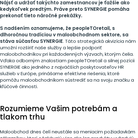
Nájsť a udržať takýchto zamestnancov je ťažšie ako
kedykoľvek predtým. Práve preto SYNERGIE pomáha
prekonať tieto náročné prekážky.
S nadšením oznamujeme, že peopleTOretail, s
dlhoročnou tradíciou v maloobchodnom sektore, sa
stáva súčasťou SYNERGIE
. Táto strategická akvizícia nám
umožní rozšíriť naše služby a lepšie podporiť
maloobchodníkov pri každodenných výzvach, ktorým čelia.
Vďaka odborným znalostiam peopleTOretail a silnej pozícii
SYNERGIE ako jedného z najväčších poskytovateľov HR
služieb v Európe, prinášame efektívne riešenia, ktoré
pomôžu maloobchodníkom sústrediť sa na svoju značku a
kľúčové činnosti.
Rozumieme Vašim potrebám a
tlakom trhu
Maloobchod dnes čelí neustále sa meniacim požiadavkám