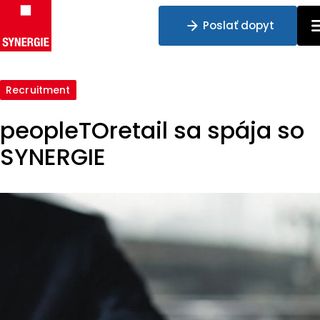
Poslať dopyt
Preskočiť na obsah
Recruitment
peopleTOretail sa spája so
SYNERGIE