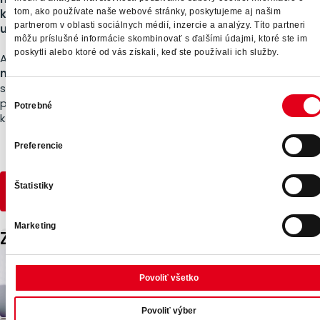
kde firmy budú prosperovať vďaka skvelému náboru a
tom, ako používate naše webové stránky, poskytujeme aj našim
partnerom v oblasti sociálnych médií, inzercie a analýzy. Títo partneri
udržaniu talentov.
môžu príslušné informácie skombinovať s ďalšími údajmi, ktoré ste im
poskytli alebo ktoré od vás získali, keď ste používali ich služby.
Ako senior projektový manažér sa
Christophe bude
naďalej sústrediť na retailový segment
, využívajúc svoje
skúsenosti a znalosti na podporu rastu a inovácií. Jeho
Výber
prínos bude neoceniteľný pre náš tím a našich klientov,
Potrebné
súhlasu
ktorí sa môžu tešiť na skvelé výsledky.
Preferencie
Štatistiky
Kontaktujte nás
Marketing
Zaujímavé články
Z pohovoru odišli so zamietavou
odpoveďou a aj tak nás pochválili
Povoliť všetko
Povoliť výber