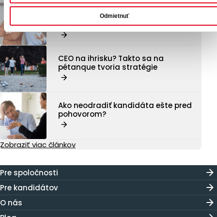
Transparentnosť v odmeňovaní.
Prečo sa stáva konkurenčnou
Odmietnuť
výhodou?
CEO na ihrisku? Takto sa na
pétanque tvoria stratégie
Ako neodradiť kandidáta ešte pred
pohovorom?
Zobraziť viac článkov
Pre spoločnosti
Pre kandidátov
O nás