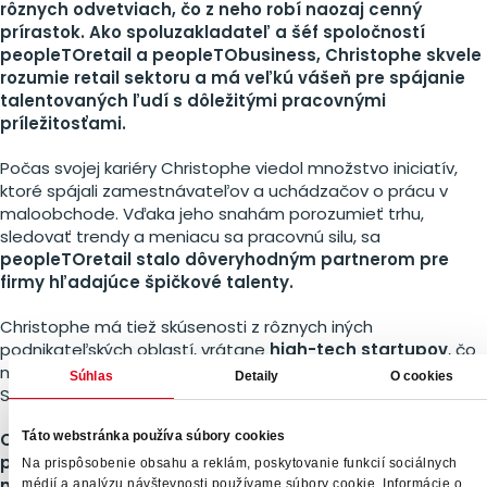
rôznych odvetviach, čo z neho robí naozaj cenný
prírastok. Ako spoluzakladateľ a šéf spoločností
peopleTOretail a peopleTObusiness, Christophe skvele
rozumie retail sektoru a má veľkú vášeň pre spájanie
talentovaných ľudí s dôležitými pracovnými
príležitosťami.
Počas svojej kariéry Christophe viedol množstvo iniciatív,
ktoré spájali zamestnávateľov a uchádzačov o prácu v
maloobchode. Vďaka jeho snahám porozumieť trhu,
sledovať trendy a meniacu sa pracovnú silu, sa
peopleTOretail stalo dôveryhodným partnerom pre
firmy hľadajúce špičkové talenty.
Christophe má tiež skúsenosti z rôznych iných
podnikateľských oblastí, vrátane
high-tech startupov
, čo
mu dáva široký prehľad a nové pohľady, ktoré prináša do
Súhlas
Detaily
O cookies
SYNERGIE.
Chrisov vplyv
Táto webstránka používa súbory cookies
nie je len o číslach;
je to o ľuďoch, ktorým
pomohol.
Jeho záväzok k etike, rozmanitosti a inklúzii
Na prispôsobenie obsahu a reklám, poskytovanie funkcií sociálnych
nastavil vysoký štandard v odvetví. Vidí budúcnosť,
médií a analýzu návštevnosti používame súbory cookie. Informácie o