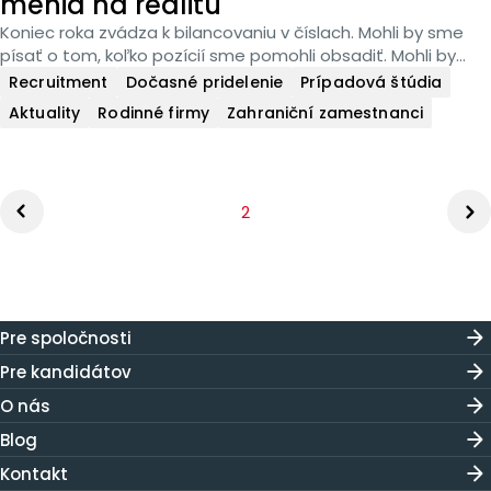
menia na realitu
Koniec roka zvádza k bilancovaniu v číslach. Mohli by sme
písať o tom, koľko pozícií sme pomohli obsadiť. Mohli by...
Recruitment
Dočasné pridelenie
Prípadová štúdia
Aktuality
Rodinné firmy
Zahraniční zamestnanci
You're on page
ious page
2
Next p
Pre spoločnosti
Pre kandidátov
O nás
Blog
Kontakt