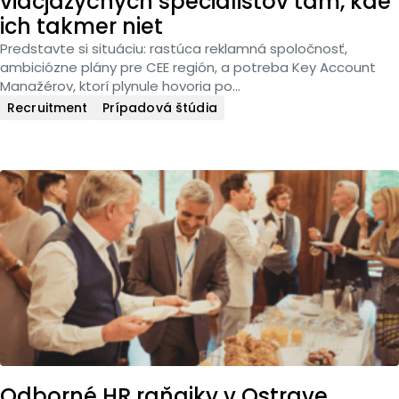
viacjazyčných špecialistov tam, kde
ich takmer niet
Predstavte si situáciu: rastúca reklamná spoločnosť,
ambiciózne plány pre CEE región, a potreba Key Account
Manažérov, ktorí plynule hovoria po...
Recruitment
Prípadová štúdia
Odborné HR raňajky v Ostrave