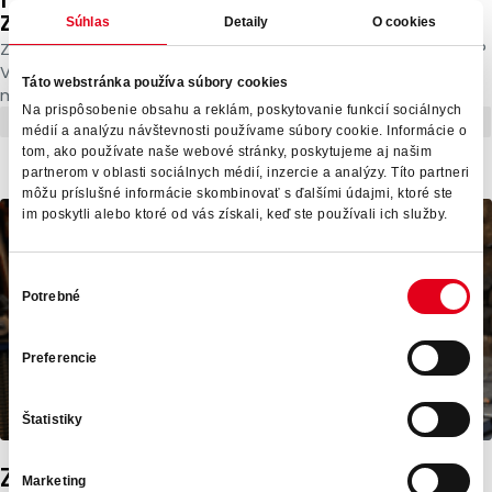
zamestnancov
Súhlas
Detaily
O cookies
Získať špičkových zamestnancov v rekordne krátkom čase?
V prvej časti prípadovej štúdie z Filipín sme ukázali, že je to
Táto webstránka používa súbory cookies
možné....
Na prispôsobenie obsahu a reklám, poskytovanie funkcií sociálnych
Recruitment
Prípadová štúdia
Zahraniční zamestnanci
médií a analýzu návštevnosti používame súbory cookie. Informácie o
tom, ako používate naše webové stránky, poskytujeme aj našim
partnerom v oblasti sociálnych médií, inzercie a analýzy. Títo partneri
môžu príslušné informácie skombinovať s ďalšími údajmi, ktoré ste
im poskytli alebo ktoré od vás získali, keď ste používali ich služby.
Výber
Potrebné
súhlasu
Preferencie
Štatistiky
Zahraniční zamestnanci ako
Marketing